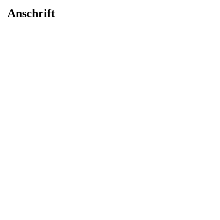
Anschrift
Bockenheimer Landstraße 66
60323 Frankfurt am Main
Telefon: +49 (0) 69 90 550 36 – 0
Telefon: +49 (0) 69 90 550 36 – 36
Email: info@bw-kanzlei.com
E-Mail schreiben
Dem